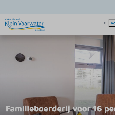
A
Familieboerderij voor 16 p