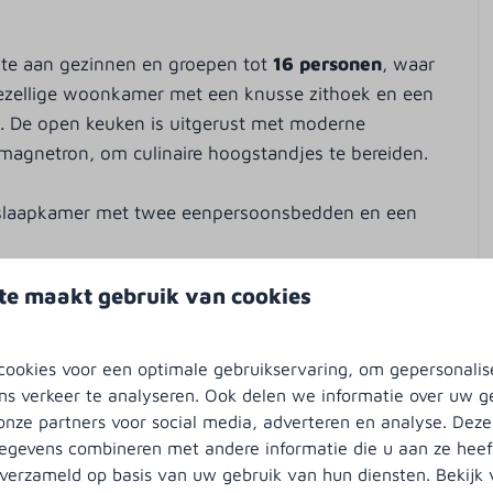
mte aan gezinnen en groepen tot
16 personen
, waar
zellige woonkamer met een knusse zithoek en een
n. De open keuken is uitgerust met moderne
agnetron, om culinaire hoogstandjes te bereiden.
 slaapkamer met twee eenpersoonsbedden en een
compleet met een privé binnenzwembad, sauna en een
te maakt gebruik van cookies
n ontspanning.
Huishouden
arvan één slaapkamer met vier eenpersoonsbedden,
ookies voor een optimale gebruikservaring, om gepersonalis
Wasmachine
en en drie slaapkamers met tweepersoonsbedden.
ns verkeer te analyseren. Ook delen we informatie over uw g
verdekt
Droger
amer met ligbad en toilet, een apart toilet en twee
onze partners voor social media, adverteren en analyse. Deze
 Zonnescherm
Droogrek
gevens combineren met andere informatie die u aan ze heeft
Stofzuiger
verzameld op basis van uw gebruik van hun diensten. Bekijk