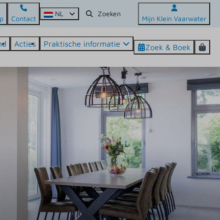
NL
p
Contact
Mijn Klein Vaarwater
nd
Acties
Praktische informatie
Zoek & Boek