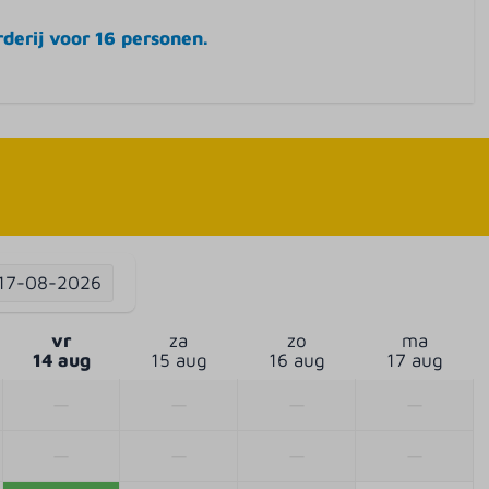
derij voor 16 personen.
17-08-2026
vr
za
zo
ma
14 aug
15 aug
16 aug
17 aug
—
—
—
—
—
—
—
—