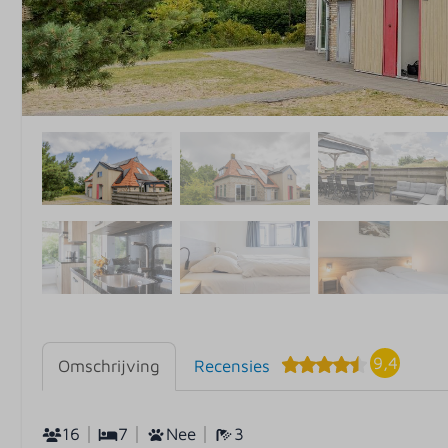
9,4
Omschrijving
Recensies
16
7
Nee
3