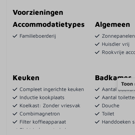
Voorzieningen
Accommodatietypes
Algemeen
Familieboerderij
Zonnepanele
Huisdier vrij
Rookvrije ac
Keuken
Badkamer
Toon 
Compleet ingerichte keuken
Aantal badka
Inductie kookplaats
Aantal toilett
Koelkast: Zonder vriesvak
Douche
Combimagnetron
Toilet
Filter koffieapparaat
Handdoeken s
Elektrische waterkoker
persoon