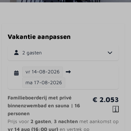
Vakantie aanpassen
2 gasten
vr
14-08-2026
ma
17-08-2026
Familieboerderij met privé
€ 2.053
binnenzwembad en sauna | 16
personen
Prijs voor
2 gasten
,
3 nachten
met aankomst op
vr 14 aug (16:00 uur)
en vertrek op