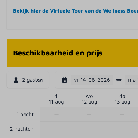
Speelkasteel
Bekijk hier de Virtuele Tour van de Wellness Boer
Fitness
Bowlingbaan
Animatie
Beschikbaarheid en prijs
vr
14-08-2026
ma
2 gasten
di
wo
do
11 aug
12 aug
13 aug
—
—
—
1 nacht
—
—
—
2 nachten