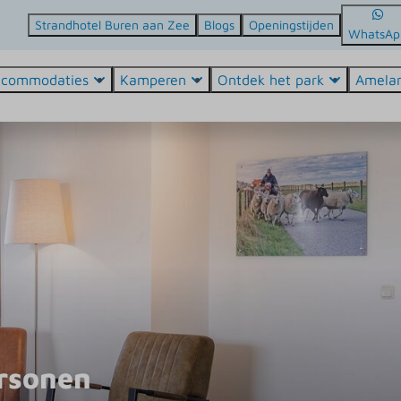
Strandhotel Buren aan Zee
Blogs
Openingstijden
WhatsAp
ccommodaties
Kamperen
Ontdek het park
Amela
ersonen