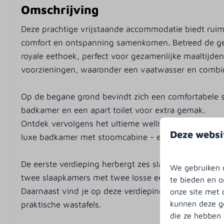
Pannen
Ligbad
Omschrijving
Borden
Wastafel: 6
Deze prachtige vrijstaande accommodatie biedt rui
Vaatwasser
comfort en ontspanning samenkomen. Betreed de ge
Drinkglazen
royale eethoek, perfect voor gezamenlijke maaltijde
Afzuigkap
voorzieningen, waaronder een vaatwasser en combim
Vriezer
Keukengerei
Op de begane grond bevindt zich een comfortabele
Bestek
badkamer en een apart toilet voor extra gemak.
Magnetron: Combimagnetron
Ontdek vervolgens het ultieme wellness gedeelte, 
Keukendoeken inbegrepen
Deze websi
luxe badkamer met stoomcabine - een ware oase va
Verwarming &
Buiten
De eerste verdieping herbergt zes slaapkamers, wa
Verkoeling
We gebruiken c
Tuin
twee slaapkamers met twee losse eenpersoonsbedd
te bieden en o
Vloerverwarming
Terras: Niet o
Daarnaast vind je op deze verdieping een ruime badk
onze site met 
Zonnewering:
kunnen deze ge
praktische wastafels.
Tuinmeubels
die ze hebben 