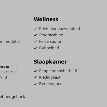
Wellness
n
Privé binnenzwembad
Stoomcabine
commodatie
Finse sauna
Bubbelbad
Slaapkamer
meer ↓
mers: 3
Eenpersoonsbed: 16
en: 3
Kledingkast
Beddengoed
et per geboekt