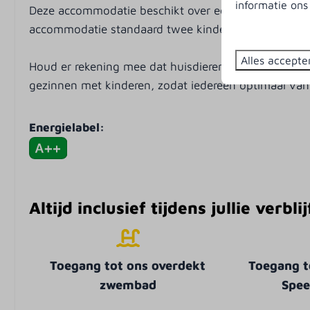
informatie on
Loungeset
Deze accommodatie beschikt over een wasmachine en
Parasol
accommodatie standaard twee kinderbedjes en twee
Parkeerplaats:
Alles accepte
Houd er rekening mee dat huisdieren niet zijn toege
Entertainment
Ligging
gezinnen met kinderen, zodat iedereen optimaal van
Wifi
Vrijstaand
Energielabel:
Smart-TV
Centrale liggi
Kinderfaciliteiten
Parkfacilit
Kinderbedje
Overdekt zw
Altijd inclusief tijdens jullie verbl
Kinderstoel
Minigolf
Restaurant d
Padelbaan
Toegang tot ons overdekt
Toegang t
Strandpaviljo
zwembad
Spee
Snackhuys
Supermarkt