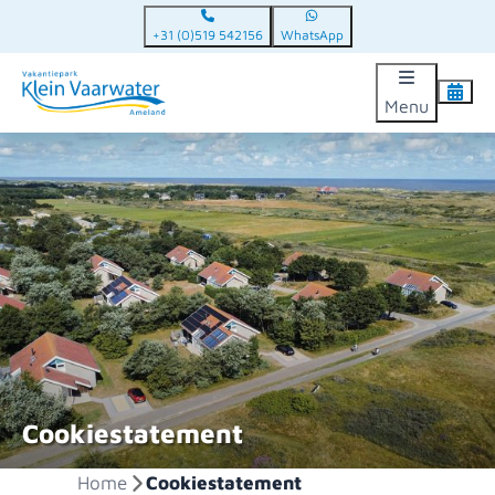
+31 (0)519 542156
WhatsApp
Menu
Cookiestatement
Home
Cookiestatement