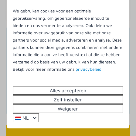
We gebruiken cookies voor een optimale
Veiligheid
gebruikservaring, om gepersonaliseerde inhoud te
bieden en ons verkeer te analyseren. Ook delen we
Rookmelder
informatie over uw gebruik van onze site met onze
Reis van en naar Ameland
partners voor social media, adverteren en analyse. Deze
Kinderfaciliteiten
partners kunnen deze gegevens combineren met andere
Om op Ameland te komen, moet je de Waddenzee
informatie die u aan ze heeft verstrekt of die ze hebben
Kinderbedje
over. In het Friese Holwert ligt de veerhaven, waar je op
verzameld op basis van uw gebruik van hun diensten.
Kinderstoel
de boot kunt stappen naar Ameland. Je kunt de
Bekijk voor meer informatie ons
privacybeleid
.
overtocht met je auto, fiets, caravan of camper maken
Parkfaciliteiten
en is er ruimte voor losse bagage. Plek op de boot kun
je
reserveren
bij
Wagenborg Passagiersdiensten
.
Alles accepteren
Overdekt zwembad
Meer informatie hierover vind je op de pagina
Met de
Zelf instellen
Minigolf
boot van en naar Ameland
.
Weigeren
Restaurant de Huyskamer
Padelbaan
NL
Strandpaviljoen
Snackhuys