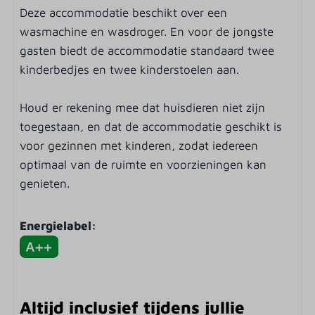
Slaapkamer
Deze accommodatie beschikt over een
wasmachine en wasdroger. En voor de jongste
Eenpersoonsbed: 16
gasten biedt de accommodatie standaard twee
Kledingkast
kinderbedjes en twee kinderstoelen aan.
Beddengoed
Houd er rekening mee dat huisdieren niet zijn
Verwarming & Verkoeling
toegestaan, en dat de accommodatie geschikt is
voor gezinnen met kinderen, zodat iedereen
Vloerverwarming
optimaal van de ruimte en voorzieningen kan
Buiten
genieten.
Tuin
Energielabel:
Terras: Niet overdekt
Zonnewering: Zonnescherm
Tuinmeubels
Loungeset
Altijd inclusief tijdens jullie
Parasol