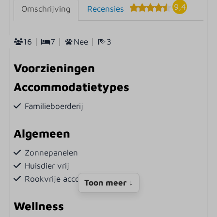
9,4
Omschrijving
Recensies
16
7
Nee
3
Voorzieningen
Accommodatietypes
Familieboerderij
Algemeen
Zonnepanelen
Huisdier vrij
Rookvrije accommodatie
Toon meer ↓
Wellness