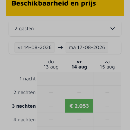
Beschikbaarheid en prijs
Supermarkt
Speelkasteel
Fitness
2 gasten
Bowlingbaan
Animatie
vr
14-08-2026
ma
17-08-2026
do
vr
za
13 aug
14 aug
15 aug
—
—
—
1 nacht
—
—
—
2 nachten
—
€ 2.053
—
3 nachten
—
—
—
4 nachten