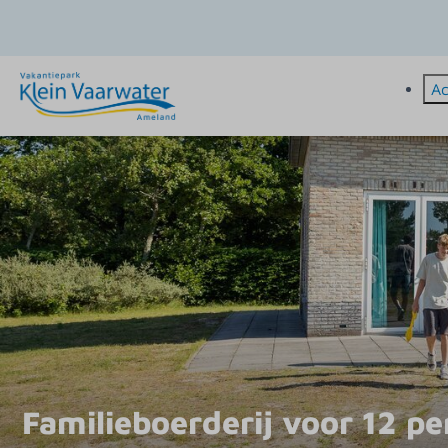
A
Familieboerderij voor 12 p