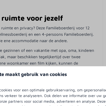
Beddengoed
et per geboekt
ruimte voor jezelf
ruimte en privacy? Deze Familieboerderij voor 12
lnessboerderij en een 4-persoons Familieboerderij.
de ene accommodatie naar de andere.
e gezinnen of een vakantie met opa, oma, kinderen
dak, maar beschikken tegelijkertijd over twee
Toegankelijkheid
 ene woonkamer een film kijken, kunnen de
n. Ook kan iedereen zich op zijn eigen moment even
Douchestoel
te maakt gebruik van cookies
 Zonnescherm
t ingerichte keukens
ookies voor een optimale gebruikservaring, om gepersonalis
ns verkeer te analyseren. Ook delen we informatie over uw g
eide met een comfortabele zithoek, Smart TV en
onze partners voor social media, adverteren en analyse. Deze
 3
imtes is er volop plaats om samen te komen, maar