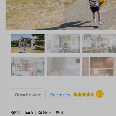
9,2
Omschrijving
Recensies
12
6
Nee
3