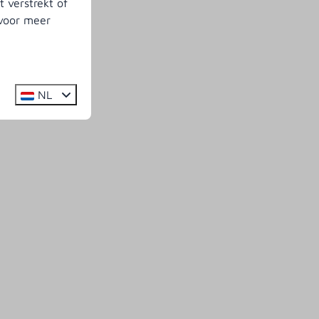
 verstrekt of
 voor meer
NL