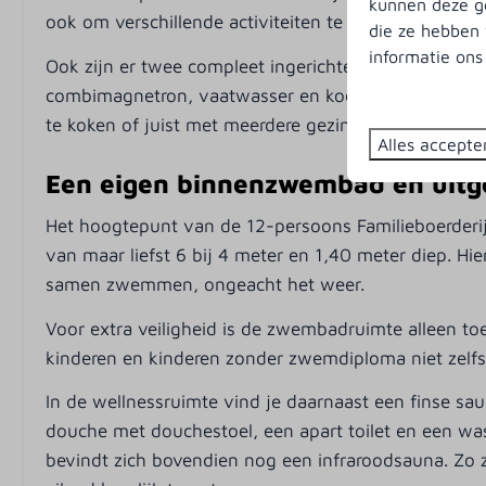
kunnen deze ge
ook om verschillende activiteiten te ondernemen.
die ze hebben 
Huishouden
Entertainm
informatie on
Ook zijn er twee compleet ingerichte open keukens 
Wasmachine
Smart-TV
combimagnetron, vaatwasser en koelkast met vriesva
Droger
Wifi
te koken of juist met meerdere gezinnen gebruik te 
Droogrek
Alles accepte
Stofzuiger
Een eigen binnenzwembad en uitg
Het hoogtepunt van de 12-persoons Familieboerderi
Veiligheid
Kinderfacil
van maar liefst 6 bij 4 meter en 1,40 meter diep. 
Rookmelder
Kinderbedje
samen zwemmen, ongeacht het weer.
Kinderstoel
Voor extra veiligheid is de zwembadruimte alleen to
kinderen en kinderen zonder zwemdiploma niet zelfs
In de wellnessruimte vind je daarnaast een finse s
douche met douchestoel, een apart toilet en een wa
bevindt zich bovendien nog een infraroodsauna. Zo 