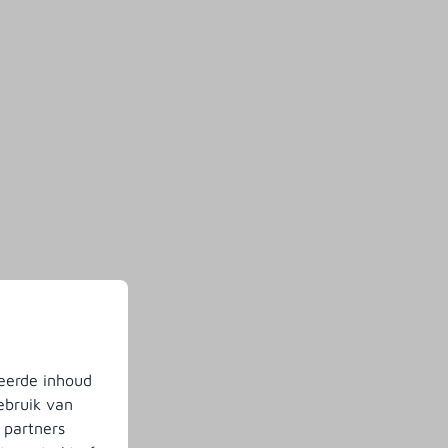
eerde inhoud
ebruik van
 partners