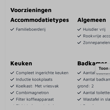
Voorzieningen
Accommodatietypes
Algemeen
Familieboerderij
Huisdier vrij
Rookvrije ac
Zonnepanele
Keuken
Badkamer
Toon 
Compleet ingerichte keuken
Aantal badka
Inductie kookplaats
Aantal badka
Koelkast: Met vriesvak
grond: 2
Combimagnetron
Aantal toilett
Filter koffieapparaat
Wastafel in s
Elektrische waterkoker
Douche