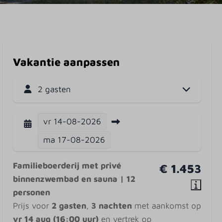
Vakantie aanpassen
2 gasten
vr
14-08-2026
ma
17-08-2026
Familieboerderij met privé
€ 1.453
binnenzwembad en sauna | 12
personen
Prijs voor
2 gasten
,
3 nachten
met aankomst op
vr 14 aug (16:00 uur)
en vertrek op