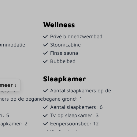
Wellness
Privé binnenzwembad
commodatie
Stoomcabine
n
Finse sauna
Bubbelbad
Slaapkamer
meer ↓
mers: 4
Aantal slaapkamers op de
mers op de begane
begane grond: 1
Aantal slaapkamers: 6
en: 5
Tv op slaapkamer: 3
laapkamer: 2
Eenpersoonsbed: 12
Kledingkast