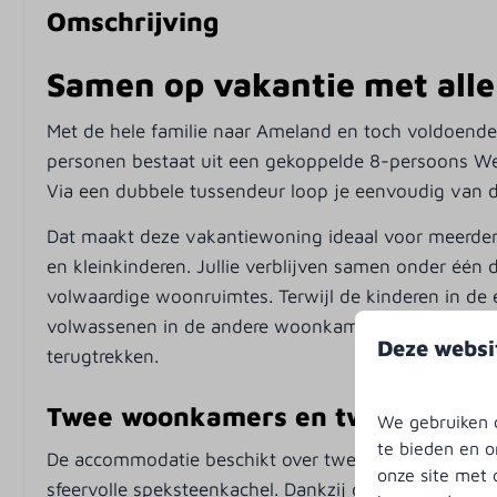
Pannen
Toilet
Omschrijving
Borden
Handdoeken s
Vaatwasser
persoon
Samen op vakantie met alle 
Drinkglazen
Ligbad
Met de hele familie naar Ameland en toch voldoende 
Afzuigkap
Wastafel: 8
personen bestaat uit een gekoppelde 8-persoons Wel
Keukengerei
Via een dubbele tussendeur loop je eenvoudig van 
Bestek
Keukendoeken inbegrepen
Dat maakt deze vakantiewoning ideaal voor meerder
en kleinkinderen. Jullie verblijven samen onder één 
Verwarming &
Buiten
volwaardige woonruimtes. Terwijl de kinderen in de
Verkoeling
volwassenen in de andere woonkamer rustig borrele
Tuin
Deze websi
terugtrekken.
Vloerverwarming
Zonnewering:
Speksteenkachel
Tuinmeubels
Twee woonkamers en twee complee
Loungeset
We gebruiken c
Parasol
te bieden en o
De accommodatie beschikt over twee woonkamers, b
onze site met 
Parkeerplaats:
sfeervolle speksteenkachel. Dankzij de twee woonru