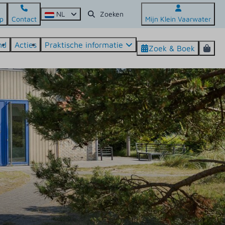
NL
p
Contact
Mijn Klein Vaarwater
nd
Acties
Praktische informatie
Zoek & Boek