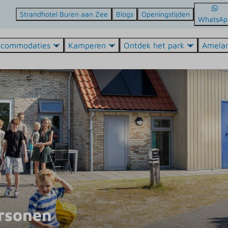
Strandhotel Buren aan Zee
Blogs
Openingstijden
WhatsAp
ccommodaties
Kamperen
Ontdek het park
Amela
ersonen