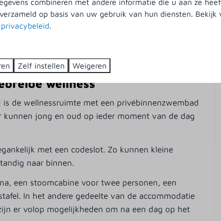
gevens combineren met andere informatie die u aan ze heeft
verzameld op basis van uw gebruik van hun diensten. Bekijk
ent
Ligging
s
privacybeleid
.
met onder andere een inductiekookplaat,
Centrale ligging
k. Zo is er alle ruimte om voor het hele gezelschap
Vrijstaand
maken van een eigen keuken en eettafel.
ren
Zelf instellen
Weigeren
ebreide wellness
j is de wellnessruimte met een privébinnenzwembad
iteiten
Parkfaciliteiten
Hier kunnen jong en oud op ieder moment van de dag
Supermarkt
Snackhuys
egankelijk met een codeslot. Zo kunnen kleine
Strandpaviljoen
tandig naar binnen.
Padelbaan
Restaurant de Huyskamer
auna, een stoomcabine voor twee personen, een
Minigolf
stafel. In het andere gedeelte van de accommodatie
Overdekt zwembad
zijn er volop mogelijkheden om na een dag op het
Speelkasteel