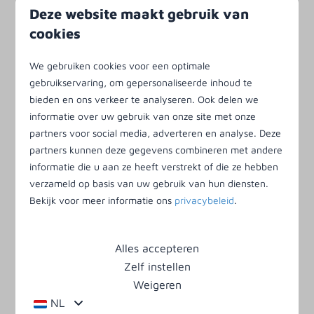
Deze website maakt gebruik van
cookies
We gebruiken cookies voor een optimale
gebruikservaring, om gepersonaliseerde inhoud te
Boek direct bij Villatent
bieden en ons verkeer te analyseren. Ook delen we
informatie over uw gebruik van onze site met onze
Van/tot picker
partners voor social media, adverteren en analyse. Deze
partners kunnen deze gegevens combineren met andere
informatie die u aan ze heeft verstrekt of die ze hebben
augustus
2026
verzameld op basis van uw gebruik van hun diensten.
Bekijk voor meer informatie ons
privacybeleid
.
Wk
ma
di
wo
do
vr
za
zo
31
1
2
32
3
4
5
6
7
8
9
Alles accepteren
33
10
11
12
13
14
15
16
Zelf instellen
34
17
18
19
20
21
22
23
Weigeren
35
24
25
26
27
28
29
30
NL