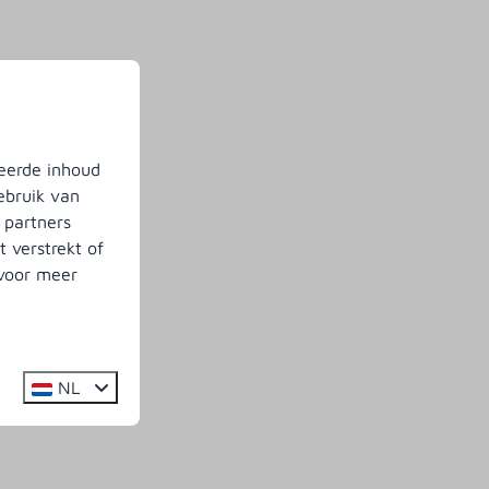
eerde inhoud
ebruik van
 partners
 verstrekt of
 voor meer
NL