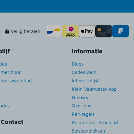
Veilig betalen
lijf
Informatie
ies
Blogs
n met hond
Cadeaubon
n met zwembad
Interesselijst
Klein Vaarwater App
Nieuws
iodes
Over ons
Parkregels
 Contact
Relatie met Ameland
Seizoenplekken