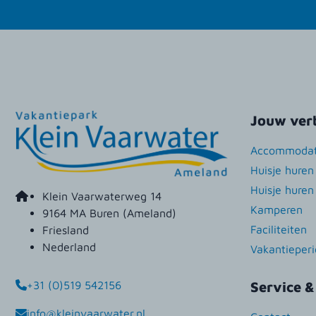
Jouw verb
Accommodat
Huisje hure
Huisje hure
Klein Vaarwaterweg 14
Kamperen
9164 MA Buren (Ameland)
Faciliteiten
Friesland
Nederland
Vakantieper
+31 (0)519 542156
Service &
info@kleinvaarwater.nl