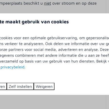
ampeerplaats beschikt u
niet
over stroom en op deze
te maakt gebruik van cookies
ngen. U kunt in de toiletgebouwen gratis douchen. Op
s, deze kunnen (tegen betaling) gebruikt worden.
ookies voor een optimale gebruikservaring, om gepersonalis
cht voor warm water en het afwassen van uw
ns verkeer te analyseren. Ook delen we informatie over uw g
onze partners voor social media, adverteren en analyse. Deze
gevens combineren met andere informatie die u aan ze heeft
verzameld op basis van uw gebruik van hun diensten. Bekijk
s
privacybeleid
.
 tot ons overdekte zwembad (1x per dag) en Indoor
ren
Zelf instellen
Weigeren