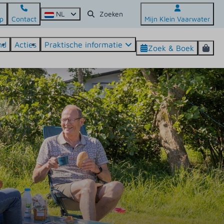
NL
p
Contact
Mijn Klein Vaarwater
nd
Acties
Praktische informatie
Zoek & Boek