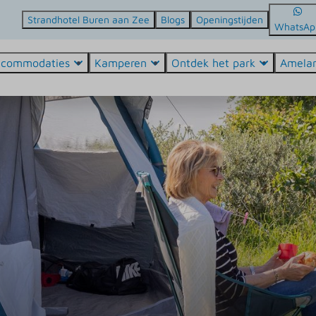
Strandhotel Buren aan Zee
Blogs
Openingstijden
WhatsAp
ccommodaties
Kamperen
Ontdek het park
Amela