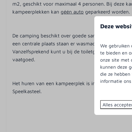
m2, geschikt voor maximaal 4 personen. Bij deze k
kampeerplekken kan
géén auto
geparkeerd worden.
Deze websi
De camping beschikt over goede sanitaire voorzieni
een centrale plaats staan er wasmachines en droger
We gebruiken c
Vanzelfsprekend kunt u bij de toiletgebouwen tere
te bieden en o
vaatgoed.
onze site met 
kunnen deze ge
die ze hebben 
informatie on
Het huren van een kampeerplek is inclusief toegang
Speelkasteel.
Alles accepte