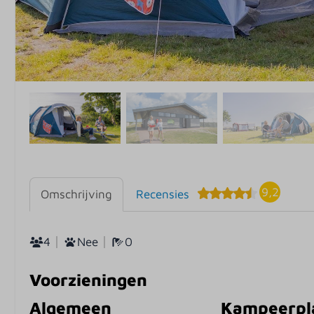
9,2
Omschrijving
Recensies
4
Nee
0
Voorzieningen
Algemeen
Kampeerpl