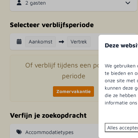
2 gasten
Selecteer verblijfsperiode
Aankomst
Vertrek
Deze websi
Of verblijf tijdens een populaire
We gebruiken c
te bieden en o
periode
onze site met 
kunnen deze ge
Zomervakantie
die ze hebben 
informatie on
Verfijn je zoekopdracht
Alles accepte
Accommodatietypes