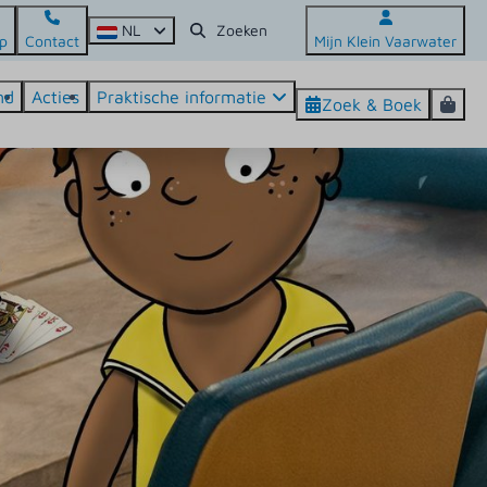
NL
p
Contact
Mijn Klein Vaarwater
nd
Acties
Praktische informatie
Zoek & Boek