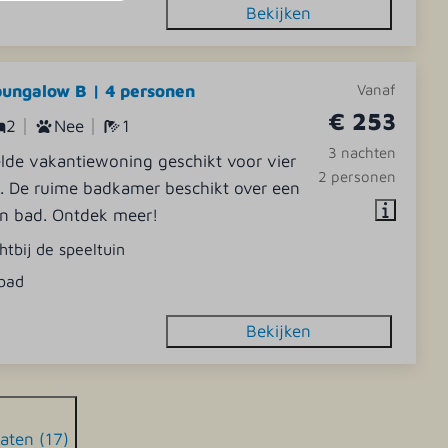
Bekijken
ungalow B | 4 personen
Vanaf
€ 253
2
Nee
1
3 nachten
lde vakantiewoning geschikt voor vier
2 personen
. De ruime badkamer beschikt over een
n bad. Ontdek meer!
htbij de speeltuin
bad
Bekijken
taten (17)