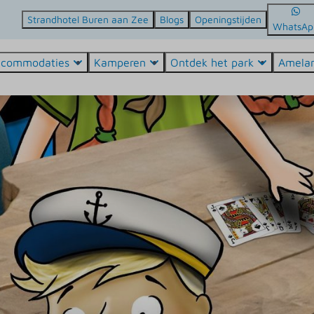
Strandhotel Buren aan Zee
Blogs
Openingstijden
WhatsAp
ccommodaties
Kamperen
Ontdek het park
Amela