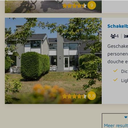
9
Schakelb
4
Geschake
personen
douche e
Dic
Lig
8,8
Meer resul