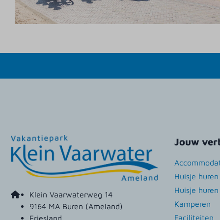
Jouw verb
Accommodat
Huisje hure
Huisje hure
Klein Vaarwaterweg 14
Kamperen
9164 MA Buren (Ameland)
Faciliteiten
Friesland