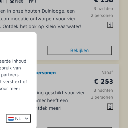
1
Nee
1
3 nachten
nen in onze houten Duinlodge, een
2 personen
ccommodatie ontworpen voor vier
. Ontdek het ook op Klein Vaarwater!
jstaand
Bekijken
eerde inhoud
ebruik van
ungalow A | 4 personen
Vanaf
 partners
€ 253
 verstrekt of
2
Nee
1
 voor meer
3 nachten
lde vakantiewoning geschikt voor vier
2 personen
. De ruime badkamer heeft een
che en toilet. Ontdek meer!
htbij de speeltuin
NL