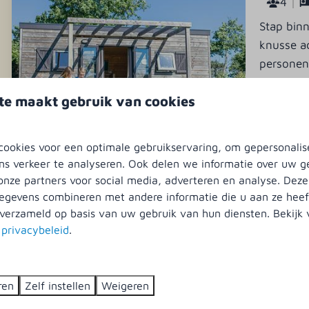
4
Stap bin
knusse a
personen
Vri
te maakt gebruik van cookies
9
ookies voor een optimale gebruikservaring, om gepersonalis
ns verkeer te analyseren. Ook delen we informatie over uw g
Schakelb
onze partners voor social media, adverteren en analyse. Deze
gevens combineren met andere informatie die u aan ze heeft
4
verzameld op basis van uw gebruik van hun diensten. Bekijk
Geschake
s
privacybeleid
.
personen
inloopdou
Dic
ren
Zelf instellen
Weigeren