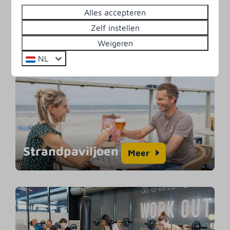
Alles accepteren
Overdekt zwembad
Zelf instellen
Meer
Weigeren
NL
Strandpaviljoen
Meer