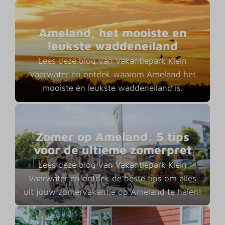
Ameland, het mooiste en
leukste waddeneiland
Lees deze blog van Vakantiepark Klein
Vaarwater en ontdek waarom Ameland het
mooiste én leukste waddeneiland is.
Zomer op Ameland: 5 tips
voor de ultieme zomerpret
Lees deze blog van Vakantiepark Klein
Vaarwater en ontdek de beste tips om alles
uit jouw zomervakantie op Ameland te halen!