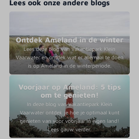
Lees ook onze andere blogs
Ontdek Ameland in de winter
Lees deze blog van Vakantiepark Klein
Vaarwater en ontdek wat er allemaal te doen
is op Ameland in de winterperiode.
Voorjaar op Ameland: 5 tips
om te genieten!
In deze blog van Vakantiepark Klein
Vaarwater ontdek je hoe je optimaal kunt
genieten van voor voorjaar in eigen land!
Lees gauw verder.