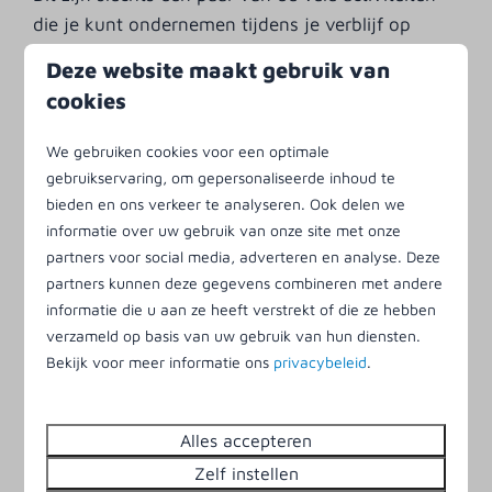
die je kunt ondernemen tijdens je verblijf op
Ameland. Het eiland heeft voor iedereen wat te
Deze website maakt gebruik van
bieden, of je nu van natuur houdt, liever op het
cookies
strand ligt of juist geïnteresseerd bent in
geschiedenis en cultuur.
We gebruiken cookies voor een optimale
gebruikservaring, om gepersonaliseerde inhoud te
Faciliteiten binnen
bieden en ons verkeer te analyseren. Ook delen we
Om volledig tot rust te komen, voorziet Klein
informatie over uw gebruik van onze site met onze
partners voor social media, adverteren en analyse. Deze
Vaarwater je van alle gemakken. Tal van
partners kunnen deze gegevens combineren met andere
faciliteiten, zoals een overdekt zwembad,
informatie die u aan ze heeft verstrekt of die ze hebben
fitnessruimte, bowling en indoor speelkasteel
verzameld op basis van uw gebruik van hun diensten.
zorgen ervoor dat je je, ook op dagen dat het
Bekijk voor meer informatie ons
privacybeleid
.
weer minder is, prima vermaakt. Voor de
inwendige mens hebben we een supermarkt op
het park, maar ook een sfeervol restaurant en
Alles accepteren
snackbar.
Zelf instellen