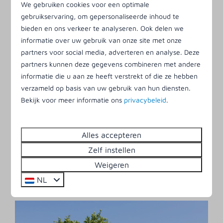
Een weekendje kamperen op Ameland? Ook dat
We gebruiken cookies voor een optimale
kan op Klein Vaarwater! Kies bijvoorbeeld een
gebruikservaring, om gepersonaliseerde inhoud te
kampeerplek voor tent, caravan of camper of
bieden en ons verkeer te analyseren. Ook delen we
informatie over uw gebruik van onze site met onze
geniet van meer luxe met onze ingerichte tenten
partners voor social media, adverteren en analyse. Deze
of villatenten. De camping is prachtig gelegen aan
partners kunnen deze gegevens combineren met andere
de oostkant van het park, en ligt midden tussen
informatie die u aan ze heeft verstrekt of die ze hebben
de duinen. Er zijn ook
plekken waar honden zijn
verzameld op basis van uw gebruik van hun diensten.
toegestaan
.
Bekijk voor meer informatie ons
privacybeleid
.
Boek nu jouw kampeerplaats voor een
Alles accepteren
weekend weg
Zelf instellen
Weigeren
NL