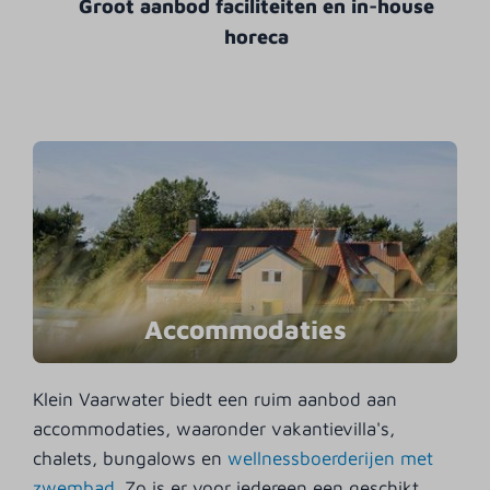
Groot aanbod faciliteiten en in-house
horeca
Accommodaties
Klein Vaarwater biedt een ruim aanbod aan
accommodaties, waaronder vakantievilla's,
chalets, bungalows en
wellnessboerderijen met
zwembad
. Zo is er voor iedereen een geschikt