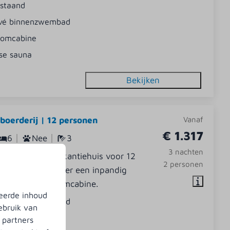
jstaand
ivé binnenzwembad
oomcabine
se sauna
Bekijken
boerderij | 12 personen
Vanaf
€ 1.317
6
Nee
3
3 nachten
 luxe van dit vakantiehuis voor 12
2 personen
 Het beschikt over een inpandig
 sauna en stoomcabine.
eerde inhoud
ivé binnenzwembad
ebruik van
jstaand
 partners