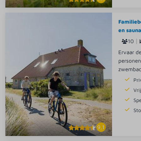
Familieb
en sauna
10
Ervaar de
personen.
zwembad,
Pr
Vri
Sp
St
9,1