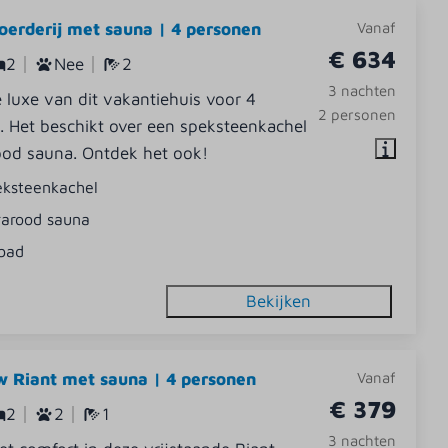
oerderij met sauna | 4 personen
Vanaf
€ 634
2
Nee
2
3 nachten
 luxe van dit vakantiehuis voor 4
2 personen
. Het beschikt over een speksteenkachel
ood sauna. Ontdek het ook!
eksteenkachel
rarood sauna
bad
Bekijken
 Riant met sauna | 4 personen
Vanaf
€ 379
2
2
1
3 nachten