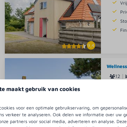
Vri
Pr
St
Fin
9,4
Wellness
12
Ervaar de
te maakt gebruik van cookies
personen.
zwembad,
ookies voor een optimale gebruikservaring, om gepersonalis
Pr
ns verkeer te analyseren. Ook delen we informatie over uw g
Vri
onze partners voor social media, adverteren en analyse. Deze