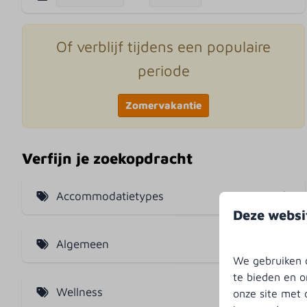
Of verblijf tijdens een populaire
periode
Zomervakantie
Verfijn je zoekopdracht
Accommodatietypes
Deze websi
Familieboerderij (5)
Algemeen
Bungalows (8)
We gebruiken c
te bieden en o
Huisdier welkom (6)
Vakantievilla's (2)
Wellness
onze site met 