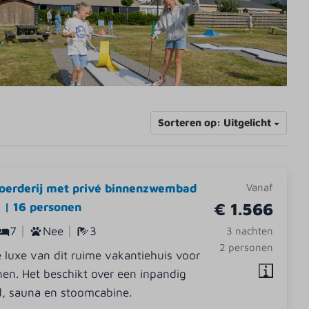
Sorteren op: Uitgelicht
oerderij met privé binnenzwembad
Vanaf
€ 1.566
 | 16 personen
7
Nee
3
3 nachten
2 personen
 luxe van dit ruime vakantiehuis voor
en. Het beschikt over een inpandig
 sauna en stoomcabine.