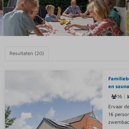
Resultaten (20)
Familieb
en sauna
16
Ervaar de
16 person
zwembad,