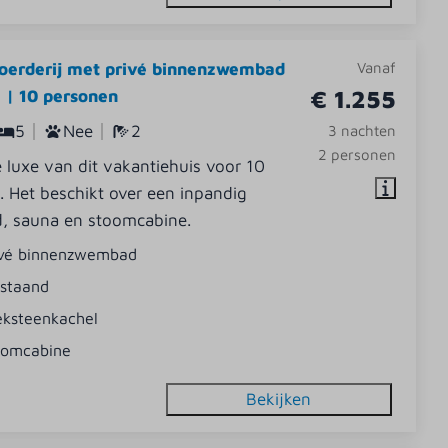
oerderij met privé binnenzwembad
Vanaf
€ 1.255
 | 10 personen
5
Nee
2
3 nachten
2 personen
 luxe van dit vakantiehuis voor 10
 Het beschikt over een inpandig
 sauna en stoomcabine.
ivé binnenzwembad
jstaand
eksteenkachel
oomcabine
Bekijken