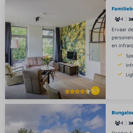
Familieb
4
Ervaar de
personen
en infrar
Sp
Inf
Lig
9,1
Bungalow
4