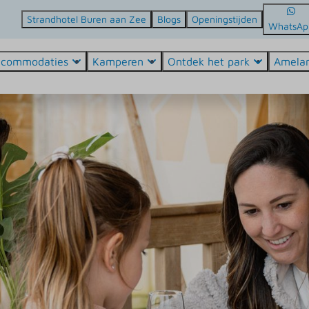
Strandhotel Buren aan Zee
Blogs
Openingstijden
WhatsAp
ccommodaties
Kamperen
Ontdek het park
Amela