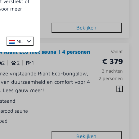
 verstrekt of
eksteenkachel
 voor meer
oomcabine
Bekijken
NL
 Riant Eco met sauna | 4 personen
Vanaf
€ 379
2
2
1
3 nachten
nze vrijstaande Riant Eco-bungalow,
2 personen
 van duurzaamheid en comfort voor 4
. Lees gauw meer!
jstaand
rarood sauna
bad
Bekijken