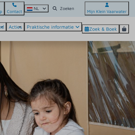
NL
p
Contact
Mijn Klein Vaarwater
nd
Acties
Praktische informatie
Zoek & Boek