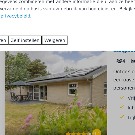
gevens combineren met andere informatie die u aan ze heeft
Sp
verzameld op basis van uw gebruik van hun diensten. Bekijk
St
s
privacybeleid
.
9,2
ren
Zelf instellen
Weigeren
Bungalow
4
Ontdek o
een oase
personen
Vri
Inf
Lig
9,1