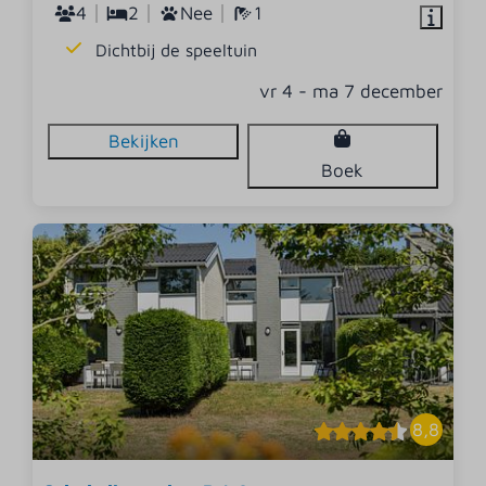
4
2
Nee
1
Dichtbij de speeltuin
vr 4 - ma 7 december
Bekijken
Boek
8,8