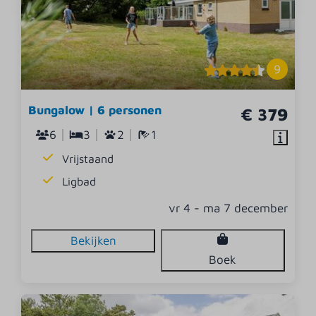
9
Bungalow | 6 personen
€ 379
6
3
2
1
Vrijstaand
Ligbad
vr 4 - ma 7 december
Bekijken
Boek