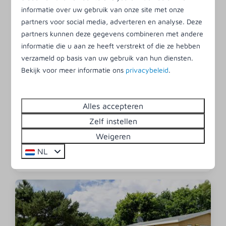
informatie over uw gebruik van onze site met onze
partners voor social media, adverteren en analyse. Deze
partners kunnen deze gegevens combineren met andere
9
informatie die u aan ze heeft verstrekt of die ze hebben
verzameld op basis van uw gebruik van hun diensten.
Schakelbungalow A | 6 personen
€ 337
Bekijk voor meer informatie ons
privacybeleid
.
6
3
Nee
1
Dichtbij de speeltuin
Alles accepteren
vr 4 - ma 7 december
Zelf instellen
Weigeren
Bekijken
NL
Boek