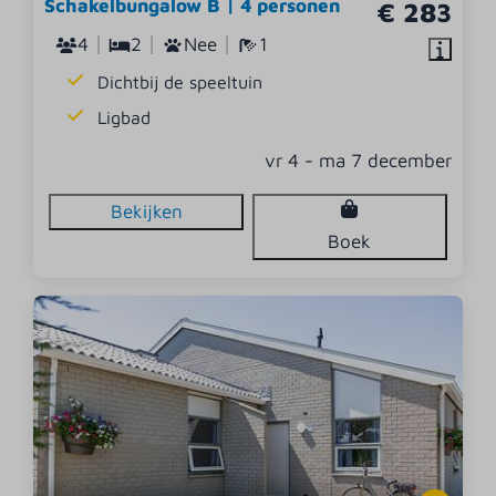
Schakelbungalow B | 4 personen
€ 283
4
2
Nee
1
Dichtbij de speeltuin
Ligbad
vr 4 - ma 7 december
Bekijken
Boek