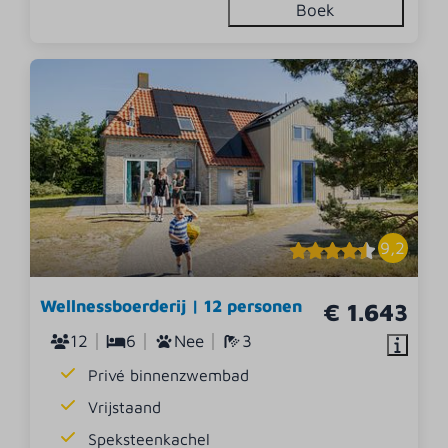
Boek
9,2
Wellnessboerderij | 12 personen
€ 1.643
12
6
Nee
3
Privé binnenzwembad
Vrijstaand
Speksteenkachel