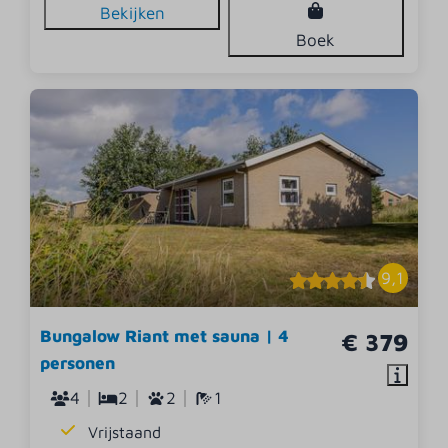
Bekijken
Boek
9,1
Bungalow Riant met sauna | 4
€ 379
personen
4
2
2
1
Vrijstaand