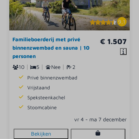
9,1
Familieboerderij met privé
€ 1.507
binnenzwembad en sauna | 10
personen
10
5
Nee
2
Privé binnenzwembad
Vrijstaand
Speksteenkachel
Stoomcabine
vr 4 - ma 7 december
Bekijken