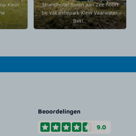
op Klein
Strandhotel Buren aan Zee hoort
me
bij Vakantiepark Klein Vaarwater.
…
Beki
…
Beoordelingen
9.0