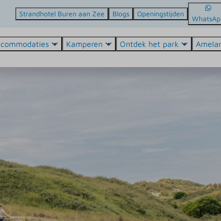
Strandhotel Buren aan Zee
Blogs
Openingstijden
WhatsAp
ccommodaties
Kamperen
Ontdek het park
Amela