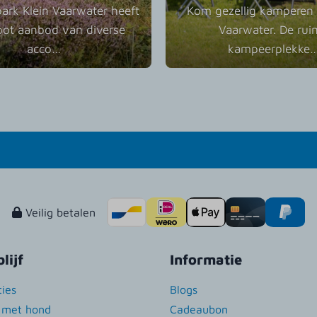
ark Klein Vaarwater heeft
Kom gezellig kamperen 
oot aanbod van diverse
Vaarwater. De rui
acco
…
kampeerplekke
Veilig betalen
lijf
Informatie
ies
Blogs
n met hond
Cadeaubon