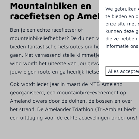
Mountainbiken en
We gebruiken c
racefietsen op Ameland
te bieden en o
onze site met 
Ben je een echte racefietser of
kunnen deze ge
mountainbikeliefhebber? De duinen van Ameland
die ze hebben 
informatie on
bieden fantastische fietsroutes om helemaal in los te
gaan. Met verrassend steile klimmetjes en de harde
wind wordt het uiterste van jou gevraagd. Selecteer
Alles accepte
jouw eigen route en ga heerlijk fietsen op Ameland.
Ook wordt ieder jaar in maart de MTB Ameland
georganiseerd, een mountainbike-evenement op
Ameland dwars door de duinen, de bossen en over
het strand. De Amelander Triathlon (Tri-Ambla) biedt
een uitdaging voor de echte actievelingen onder ons!