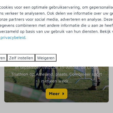
ookies voor een optimale gebruikservaring, om gepersonalis
In de omgeving
SEP
SEP
ns verkeer te analyseren. Ook delen we informatie over uw g
-
11
14
onze partners voor social media, adverteren en analyse. Deze
gevens combineren met andere informatie die u aan ze heeft
verzameld op basis van uw gebruik van hun diensten. Bekijk
s
privacybeleid
.
ren
Zelf instellen
Weigeren
Tri-Ambla Ameland
In september vindt de Tri-Ambla, de Cross
Triathlon op Ameland, plaats. Combineer sport
met een week
…
Meer