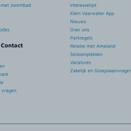
n met zwembad
Interesselijst
Klein Vaarwater App
Nieuws
iodes
Over ons
Parkregels
 Contact
Relatie met Ameland
Seizoenplekken
Vacatures
den
Zakelijk en Groepsaanvrage
park
ie
e vragen