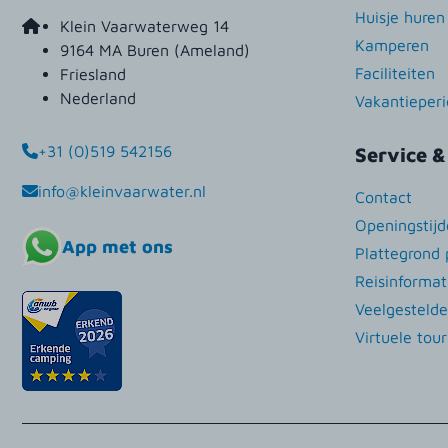
Huisje hure
Klein Vaarwaterweg 14
Kamperen
9164 MA Buren (Ameland)
Faciliteiten
Friesland
Nederland
Vakantieper
+31 (0)519 542156
Service &
info@kleinvaarwater.nl
Contact
Openingstij
App met ons
Plattegrond 
Reisinformat
Veelgesteld
Virtuele tour