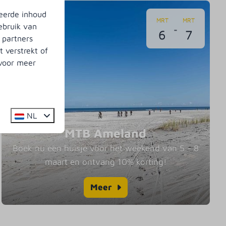
eerde inhoud
In de omgeving
MRT
MRT
ebruik van
-
6
7
 partners
 verstrekt of
 voor meer
NL
MTB Ameland
Boek nu een huisje voor het weekend van 5 - 8
maart en ontvang 10% korting!
Meer