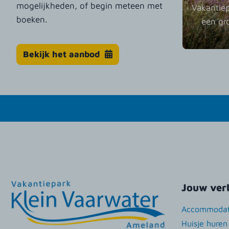
mogelijkheden, of begin meteen met
Vakantiep
boeken.
een gr
Bekijk het aanbod
Jouw verb
Accommodat
Huisje hure