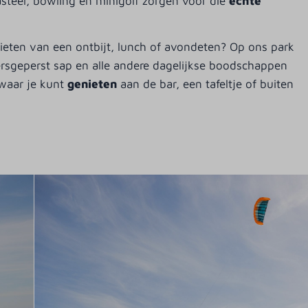
teel, bowling en minigolf zorgen voor die
echte
genieten van een ontbijt, lunch of avondeten? Op ons park
ersgeperst sap en alle andere dagelijkse boodschappen
 waar je kunt
genieten
aan de bar, een tafeltje of buiten