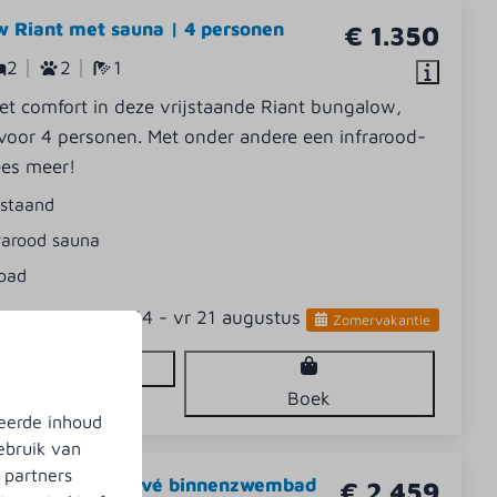
 Riant met sauna | 4 personen
€ 1.350
2
2
1
et comfort in deze vrijstaande Riant bungalow,
voor 4 personen. Met onder andere een infrarood-
ees meer!
jstaand
rarood sauna
bad
vr 14 - vr 21 augustus
Zomervakantie
Bekijken
Boek
eerde inhoud
ebruik van
 partners
oerderij met privé binnenzwembad
€ 2.459