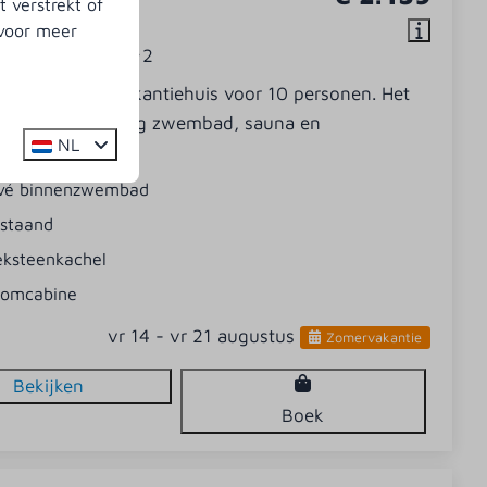
 verstrekt of
 | 10 personen
 voor meer
5
Nee
2
 luxe van dit vakantiehuis voor 10 personen. Het
 over een inpandig zwembad, sauna en
NL
ine.
ivé binnenzwembad
jstaand
eksteenkachel
oomcabine
vr 14 - vr 21 augustus
Zomervakantie
Bekijken
Boek