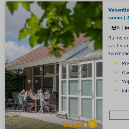
Vakantie
sauna | 
8
Ruime vri
rand van 
zwembad
Pr
Op
Vri
Inf
9