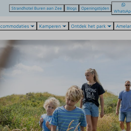
Strandhotel Buren aan Zee
Blogs
Openingstijden
WhatsAp
ccommodaties
Kamperen
Ontdek het park
Amela