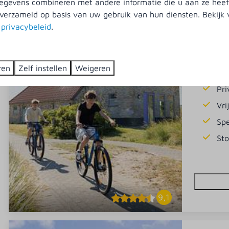
gevens combineren met andere informatie die u aan ze heeft
en sauna
verzameld op basis van uw gebruik van hun diensten. Bekijk
10
s
privacybeleid
.
Ervaar de
beschikt
ren
Zelf instellen
Weigeren
stoomcab
Pr
Vri
Sp
St
9,1