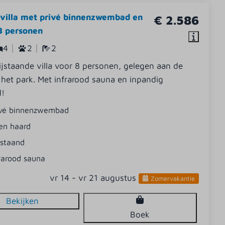
villa met privé binnenzwembad en
€ 2.586
8 personen
4
2
2
jstaande villa voor 8 personen, gelegen aan de
het park. Met infrarood sauna en inpandig
!
ivé binnenzwembad
en haard
jstaand
rarood sauna
vr 14 - vr 21 augustus
Zomervakantie
Bekijken
Boek