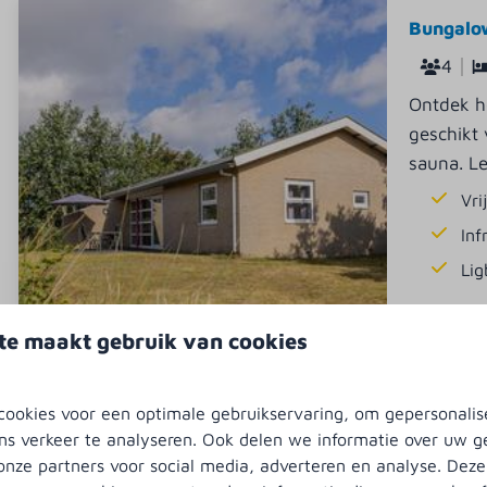
Bungalow
4
Ontdek h
geschikt 
sauna. L
Vri
Inf
Lig
te maakt gebruik van cookies
9,1
ookies voor een optimale gebruikservaring, om gepersonalis
ns verkeer te analyseren. Ook delen we informatie over uw g
onze partners voor social media, adverteren en analyse. Deze
Familieb