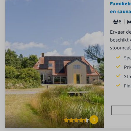
Familieb
en sauna
8
Ervaar de
beschikt
stoomcab
Sp
Pr
St
Fin
9