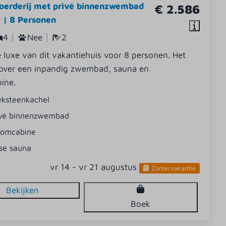
oerderij met privé binnenzwembad
€ 2.586
 | 8 Personen
4
Nee
2
 luxe van dit vakantiehuis voor 8 personen. Het
 over een inpandig zwembad, sauna en
ine.
eksteenkachel
ivé binnenzwembad
oomcabine
se sauna
vr 14 - vr 21 augustus
Zomervakantie
Bekijken
Boek