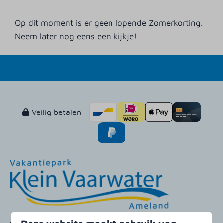
Op dit moment is er geen lopende Zomerkorting.
Neem later nog eens een kijkje!
Veilig betalen
Klein Vaarwaterweg 14