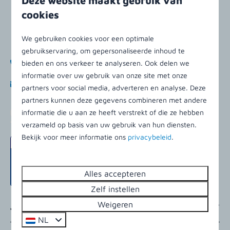
Deze website maakt gebruik van
9164 MA Buren (Ameland)
cookies
Friesland
Nederland
We gebruiken cookies voor een optimale
gebruikservaring, om gepersonaliseerde inhoud te
bieden en ons verkeer te analyseren. Ook delen we
+31 (0)519 542156
informatie over uw gebruik van onze site met onze
info@kleinvaarwater.nl
partners voor social media, adverteren en analyse. Deze
partners kunnen deze gegevens combineren met andere
App met ons
informatie die u aan ze heeft verstrekt of die ze hebben
verzameld op basis van uw gebruik van hun diensten.
Bekijk voor meer informatie ons
privacybeleid
.
Alles accepteren
Zelf instellen
Weigeren
Jouw verblijf
NL